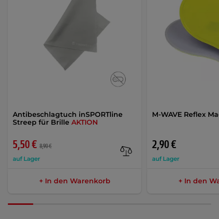
Antibeschlagtuch inSPORTline
M-WAVE Reflex M
Streep für Brille
AKTION
5,50 €
2,90 €
8,90 €
auf Lager
auf Lager
+ In den Warenkorb
+ In den W