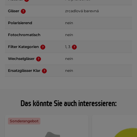
Gläser
zrcadlová barevná
Polarisierend
nein
Fotochromatisch
nein
Filter Kategorien
1, 3
Wechselgläser
nein
Ersatzglässer Klar
nein
Das könnte Sie auch interessieren:
Sonderangebot