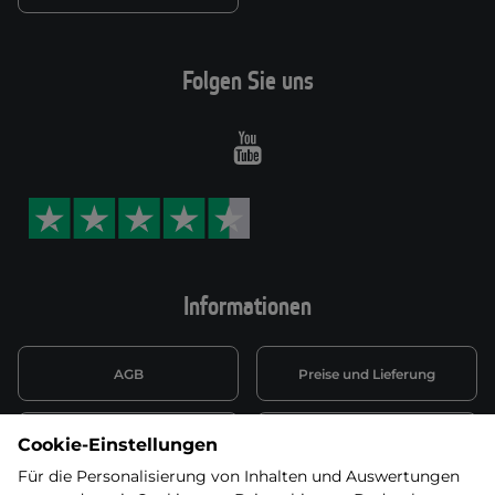
Folgen Sie uns
Youtube
Informationen
AGB
Preise und Lieferung
Informationen nach Art. 13
Datenschutzerklärung
Cookie-Einstellungen
DSGVO
Für die Personalisierung von Inhalten und Auswertungen