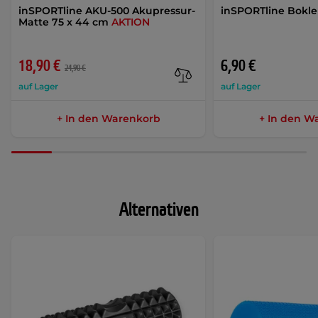
inSPORTline AKU-500 Akupressur-
inSPORTline Bokle
Matte 75 x 44 cm
AKTION
18,90 €
6,90 €
24,90 €
auf Lager
auf Lager
+ In den Warenkorb
+ In den W
Alternativen