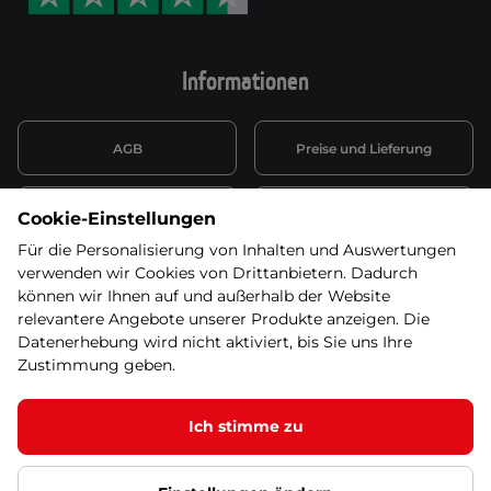
Informationen
AGB
Preise und Lieferung
Informationen nach Art. 13
Datenschutzerklärung
Cookie-Einstellungen
DSGVO
Für die Personalisierung von Inhalten und Auswertungen
verwenden wir Cookies von Drittanbietern. Dadurch
Wiederufsbelehrung mit Link
Batterieentsorgung
zum Formular
können wir Ihnen auf und außerhalb der Website
relevantere Angebote unserer Produkte anzeigen. Die
Informationen zu Elektro-
Datenerhebung wird nicht aktiviert, bis Sie uns Ihre
Widerruf erklären
und Elektonikgeräten
Zustimmung geben.
Ich stimme zu
© 2026 SEVEN SPORT s.r.o Alle Rechte vorbehalten1