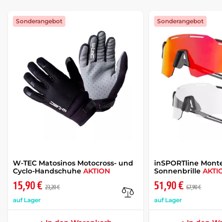
Sonderangebot
Sonderangebot
W-TEC Matosinos Motocross- und
inSPORTline Monte
Cyclo-Handschuhe
AKTION
Sonnenbrille
AKTI
15,90 €
51,90 €
23,20 €
67,90 €
auf Lager
auf Lager