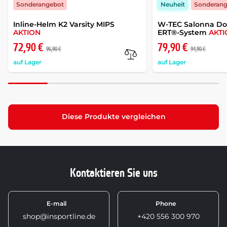
Sonderangebot
Neuheit
Sonderan
Inline-Helm K2 Varsity MIPS
W-TEC Salonna Do
AKTION
ERT®-System
AKT
72,90 €
79,90 €
96,90 €
94,90 €
auf Lager
auf Lager
Diese Produkte vergleichen
Kontaktieren Sie uns
E-mail
Phone
shop@insportline.de
+420 556 300 970