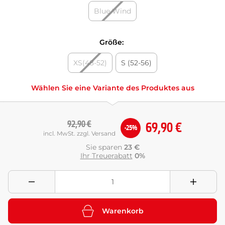
Blue Wind
Größe:
XS(48-52)
S (52-56)
Wählen Sie eine Variante des Produktes aus
92,90 €
69,90 €
-25%
incl. MwSt. zzgl. Versand
Sie sparen
23 €
Ihr Treuerabatt
0%
Warenkorb