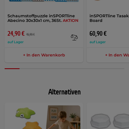
Schaumstoffpuzzle inSPORTline
inSPORTline Tasak
Abecino 30x30x1 cm, 36St.
AKTION
Board
24,90 €
60,90 €
46,90 €
auf Lager
auf Lager
+ In den Warenkorb
+ In den W
Alternativen