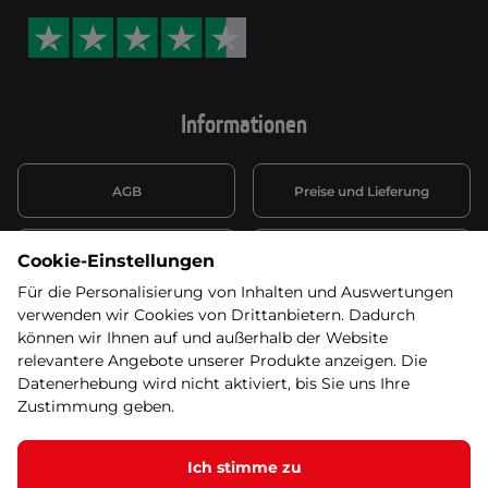
Informationen
AGB
Preise und Lieferung
Informationen nach Art. 13
Datenschutzerklärung
Cookie-Einstellungen
DSGVO
Für die Personalisierung von Inhalten und Auswertungen
verwenden wir Cookies von Drittanbietern. Dadurch
Wiederufsbelehrung mit Link
Batterieentsorgung
zum Formular
können wir Ihnen auf und außerhalb der Website
relevantere Angebote unserer Produkte anzeigen. Die
Informationen zu Elektro-
Datenerhebung wird nicht aktiviert, bis Sie uns Ihre
Widerruf erklären
und Elektonikgeräten
Zustimmung geben.
Ich stimme zu