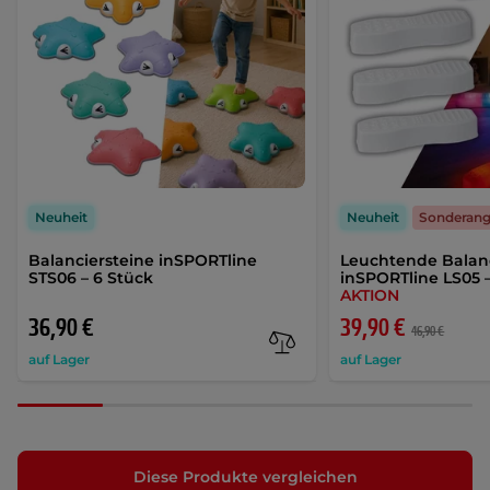
Neuheit
Neuheit
Sonderan
Balanciersteine inSPORTline
Leuchtende Balanc
STS06 – 6 Stück
inSPORTline LS05 –
AKTION
36,90 €
39,90 €
46,90 €
auf Lager
auf Lager
Diese Produkte vergleichen