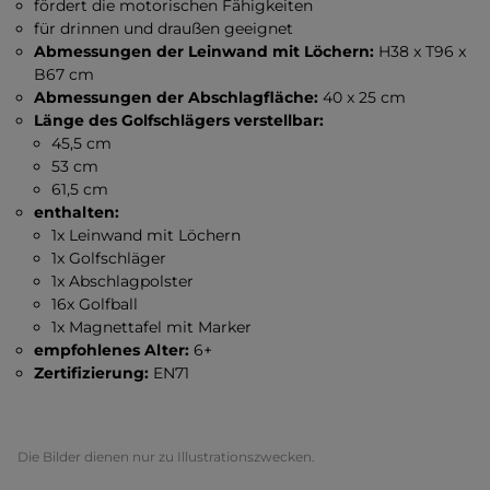
fördert die motorischen Fähigkeiten
für drinnen und draußen geeignet
Abmessungen der Leinwand mit Löchern:
H38 x T96 x
B67 cm
Abmessungen der Abschlagfläche:
40 x 25 cm
Länge des Golfschlägers verstellbar:
45,5 cm
53 cm
61,5 cm
enthalten:
1x Leinwand mit Löchern
1x Golfschläger
1x Abschlagpolster
16x Golfball
1x Magnettafel mit Marker
empfohlenes Alter:
6+
Zertifizierung:
EN71
Die Bilder dienen nur zu Illustrationszwecken.