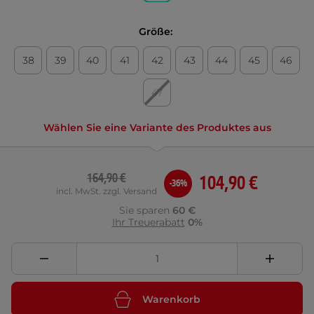
Größe:
38
39
40
41
42
43
44
45
46
47
Wählen Sie eine Variante des Produktes aus
164,90 €
104,90 €
-36%
incl. MwSt. zzgl. Versand
Sie sparen
60 €
Ihr Treuerabatt
0%
Warenkorb