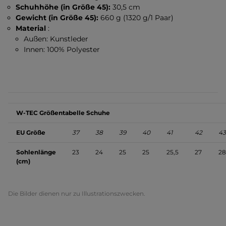
Schuhhöhe (in Größe 45):
30,5 cm
Gewicht (in Größe 45):
660 g (1320 g/1 Paar)
Material
:
Außen: Kunstleder
Innen: 100% Polyester
W-TEC Größentabelle Schuhe
EU Größe
37
38
39
40
41
42
43
Sohlenlänge
23
24
25
25
25,5
27
28
(cm)
Die Bilder dienen nur zu Illustrationszwecken.