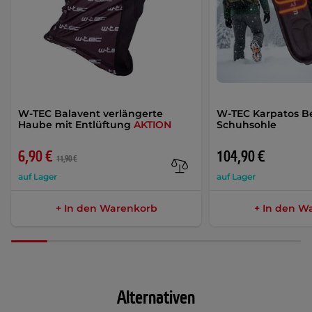
W-TEC Balavent verlängerte
W-TEC Karpatos B
Haube mit Entlüftung
AKTION
Schuhsohle
6,90 €
104,90 €
11,90 €
auf Lager
auf Lager
+ In den Warenkorb
+ In den W
Alternativen