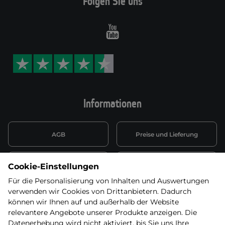
Folgen Sie uns
Youtube
Informationen
AGB
Preise und Lieferung
Informationen nach Art. 13
Datenschutzerklärung
Cookie-Einstellungen
DSGVO
Für die Personalisierung von Inhalten und Auswertungen
verwenden wir Cookies von Drittanbietern. Dadurch
Wiederufsbelehrung mit Link
Batterieentsorgung
zum Formular
können wir Ihnen auf und außerhalb der Website
relevantere Angebote unserer Produkte anzeigen. Die
Informationen zu Elektro-
Datenerhebung wird nicht aktiviert, bis Sie uns Ihre
Widerruf erklären