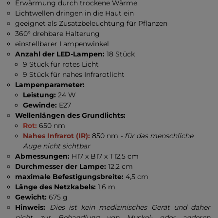
Erwärmung durch trockene Wärme
Lichtwellen dringen in die Haut ein
geeignet als Zusatzbeleuchtung für Pflanzen
360° drehbare Halterung
einstellbarer Lampenwinkel
Anzahl der LED-Lampen:
18 Stück
9 Stück für rotes Licht
9 Stück für nahes Infrarotlicht
Lampenparameter:
Leistung:
24 W
Gewinde:
E27
Wellenlängen des Grundlichts:
Rot:
650 nm
Nahes Infrarot (IR):
850 nm
- für das menschliche
Auge nicht sichtbar
Abmessungen:
H17 x B17 x T12,5 cm
Durchmesser der Lampe:
12,2 cm
maximale Befestigungsbreite:
4,5 cm
Länge des Netzkabels:
1,6 m
Gewicht:
675 g
Hinweis:
Dies ist kein medizinisches Gerät und daher
nicht zur Behandlung von Muskel- oder anderen