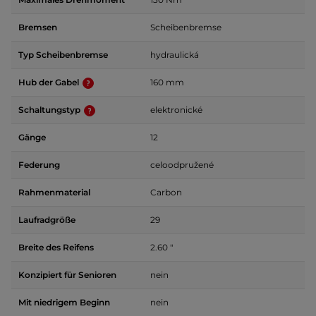
Bremsen
Scheibenbremse
Typ Scheibenbremse
hydraulická
Hub der Gabel
160 mm
Schaltungstyp
elektronické
Gänge
12
Federung
celoodpružené
Rahmenmaterial
Carbon
Laufradgröße
29
Breite des Reifens
2.60 "
Konzipiert für Senioren
nein
Mit niedrigem Beginn
nein