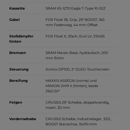
Kassette
SRAM XS-1270 Eagle T-Type 10-52Z
Gabel
FOX Float 36, Grip, 29" BOOST, 160
mm Federweg, 44 mm Offset
Stoßdämpfer
FOX Float X, 2fach, Evol LV, 210x55
hinten
Bremsen
SRAM Maven Base, hydraulisch, 200
mm Rotor
Steuerung
Avinox DP100, 2" OLED-Touchscreen
Bereifung
MAXXIS ASSEGAI (vorne) und
MINION DHR II (hinten), beide
29x2.50"
Felgen
CRUSSIS 29" Scheibe, doppelwandig,
Insert, 30 mm
Vorderradnabe
CRUSSIS Scheibe, Industrielager, 32D,
BOOST Starrachse, 15x110 mm