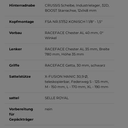
Hinterradnabe
CRUSSIS Scheibe, Industrielager, 32D,
BOOST Starrachse, 12x148 mm
Kopfmontage
FSA NR.57/52 KONISCH 1 1/8" - 1,5"
Vorbau
RACEFACE Chester AL 40 mm, 0°
Winkel
Lenker
RACEFACE Chester AL 35 mm, Breite
780 mm, Höhe 35 mm
Griffe
RACEFACE Getta, 30 mm, schwarz
Sattelstütze
X-FUSION MANIC 30,9 Ø,
teleskopierbar, Federweg S - 125 mm,
M - 150 mm, L - 170 mm, XL - 190 mm
sattel
SELLE ROYAL
Vorbereitung
nein
für
Gepäckträger