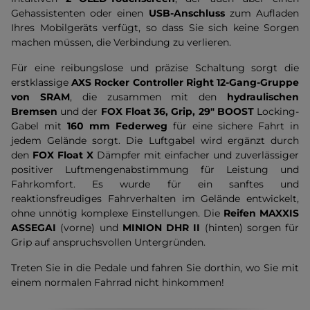
Gehassistenten oder einen
USB-Anschluss
zum Aufladen
Ihres Mobilgeräts verfügt, so dass Sie sich keine Sorgen
machen müssen, die Verbindung zu verlieren.
Für eine reibungslose und präzise Schaltung sorgt die
erstklassige
AXS Rocker Controller Right
12-Gang-Gruppe
von SRAM
, die zusammen mit den
hydraulischen
Bremsen
und der
FOX Float 36, Grip, 29" BOOST
Locking-
Gabel mit
160 mm Federweg
für eine sichere Fahrt in
jedem Gelände sorgt. Die Luftgabel wird ergänzt durch
den
FOX Float X
Dämpfer mit einfacher und zuverlässiger
positiver Luftmengenabstimmung für Leistung und
Fahrkomfort. Es wurde für ein sanftes und
reaktionsfreudiges Fahrverhalten im Gelände entwickelt,
ohne unnötig komplexe Einstellungen. Die
Reifen MAXXIS
ASSEGAI
(vorne) und
MINION DHR II
(hinten) sorgen für
Grip auf anspruchsvollen Untergründen.
Treten Sie in die Pedale und fahren Sie dorthin, wo Sie mit
einem normalen Fahrrad nicht hinkommen!