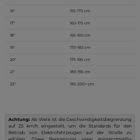
16″
155-170 cm
17″
160-175 cm
18″
165-180 cm
19″
170-185 cm
20″
175-190 cm
21″
180-195 cm
22″
185-200+ cm
Achtung:
Ab Werk ist die Geschwindigkeitsbegrenzung
auf 25 km/h eingestellt, um die Standards für den
Betrieb von Elektrofahrzeugen auf der Straße zu
erfüllen. Diese Begrenzung kann standardmäßig