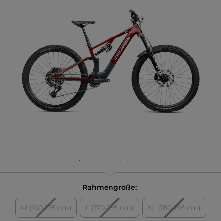
Rahmengröße:
M (160-175 cm)
L (170-185 cm)
XL (180-195 cm)