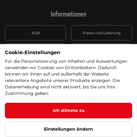
Informationen
AGB
Preise und Lieferung
Informationen nach Art. 13
Datenschutzerklärung
Cookie-Einstellungen
DSGVO
Für die Personalisierung von Inhalten und Auswertungen
verwenden wir Cookies von Drittanbietern. Dadurch
Wiederufsbelehrung mit Link
Batterieentsorgung
zum Formular
können wir Ihnen auf und außerhalb der Website
relevantere Angebote unserer Produkte anzeigen. Die
Informationen zu Elektro-
Datenerhebung wird nicht aktiviert, bis Sie uns Ihre
Widerruf erklären
und Elektonikgeräten
Zustimmung geben.
Ich stimme zu
© 2026 SEVEN SPORT s.r.o Alle Rechte vorbehalten1
Einstellungen ändern
Datenschutzgrundsätze
Google Datenschutz
Google