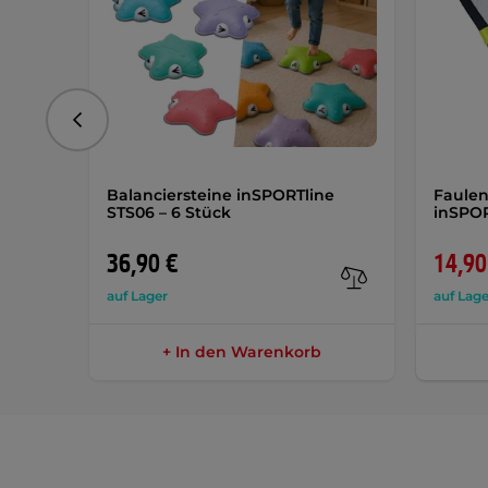
vorhergehend
Balanciersteine inSPORTline
Faulen
STS06 – 6 Stück
inSPOR
36,90 €
14,90
auf Lager
auf Lage
+ In den Warenkorb