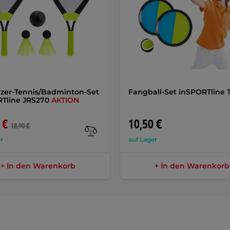
zer-Tennis/Badminton-Set
Fangball-Set inSPORTline
Tline JRS270
AKTION
 €
10,50 €
18,90 €
r
auf Lager
+ In den Warenkorb
+ In den Warenkorb