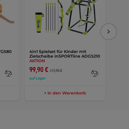
Folgend
 TGS80
4in1 Spielset für Kinder mit
Kinde
Zielscheibe inSPORTline ADGS210
inSPO
AKTION
99,90 €
22,9
117,90 €
auf Lager
auf Lag
+ In den Warenkorb