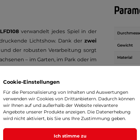
Parame
 LFD108
verwandelt jedes Spiel in der
Durchmess
druckende Lichtshow. Dank der
zwei
Gewicht
 und der robusten Verarbeitung sorgt
Material
achsenen – im Garten, im Park oder im
Cookie-Einstellungen
Für die Personalisierung von Inhalten und Auswertungen
verwenden wir Cookies von Drittanbietern. Dadurch können
wir Ihnen auf und außerhalb der Website relevantere
bend! Die Wurfscheibe ist mit einer
Angebote unserer Produkte anzeigen. Die Datenerhebung
rend des Flugs für hervorragende
wird nicht aktiviert, bis Sie uns Ihre Zustimmung geben.
sondere Atmosphäre verleiht. Ideal für
werbe.
Ich stimme zu