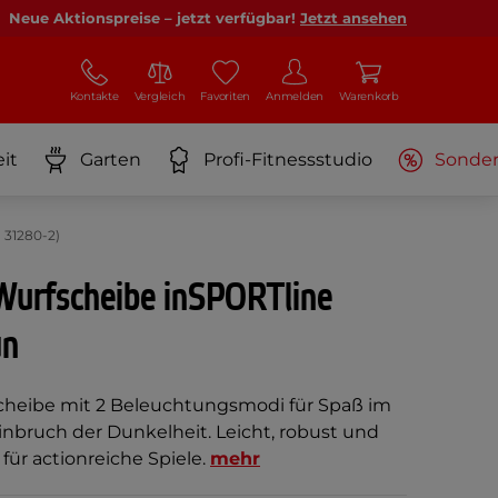
Neue Aktionspreise – jetzt verfügbar!
Jetzt ansehen
Kontakte
Vergleich
Favoriten
Anmelden
Warenkorb
it
Garten
Profi-Fitnessstudio
Sonde
 31280-2)
Wurfscheibe inSPORTline
ün
heibe mit 2 Beleuchtungsmodi für Spaß im
inbruch der Dunkelheit. Leicht, robust und
 für actionreiche Spiele.
mehr