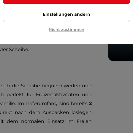
Einstellungen ändern
Nicht zustimmen
 einem
Dauerlichtmodus
wählen und
mgebung anpassen. Die Beleuchtung
der Scheibe.
t sich die Scheibe bequem werfen und
h perfekt für Freizeitaktivitäten und
milie. Im Lieferumfang sind bereits
2
 direkt nach dem Auspacken loslegen
ält dem normalen Einsatz im Freien