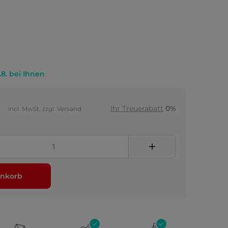
.8. bei Ihnen
Ihr Treuerabatt
0%
incl. MwSt. zzgl. Versand
nkorb