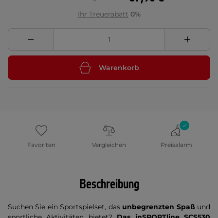
Ihr Treuerabatt
0%
Warenkorb
Favoriten
Vergleichen
Preisalarm
Beschreibung
Suchen Sie ein Sportspielset, das
unbegrenzten Spaß
und
sportliche Aktivitäten bietet?
Das inSPORTline SCS530