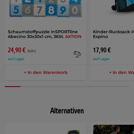
Schaumstoffpuzzle inSPORTline
Kinder-Rucksack 
Abecino 30x30x1 cm, 36St.
AKTION
Expino
24,90 €
17,90 €
46,90 €
auf Lager
auf Lager
+ In den Warenkorb
+ In den W
Alternativen