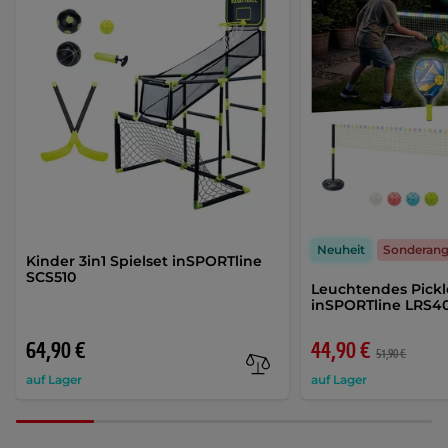
Neuheit
Sonderan
Kinder 3in1 Spielset inSPORTline
SCS510
Leuchtendes Pickl
inSPORTline LRS4
64,90 €
44,90 €
51,90 €
auf Lager
auf Lager