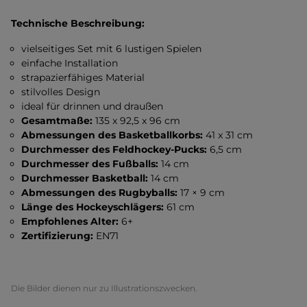
Technische Beschreibung:
vielseitiges Set mit 6 lustigen Spielen
einfache Installation
strapazierfähiges Material
stilvolles Design
ideal für drinnen und draußen
Gesamtmaße:
135 x 92,5 x 96 cm
Abmessungen des Basketballkorbs:
41 x 31 cm
Durchmesser des Feldhockey-Pucks:
6,5 cm
Durchmesser des Fußballs:
14 cm
Durchmesser Basketball:
14 cm
Abmessungen des Rugbyballs:
17 × 9 cm
Länge des Hockeyschlägers:
61 cm
Empfohlenes Alter:
6+
Zertifizierung:
EN71
Die Bilder dienen nur zu Illustrationszwecken.