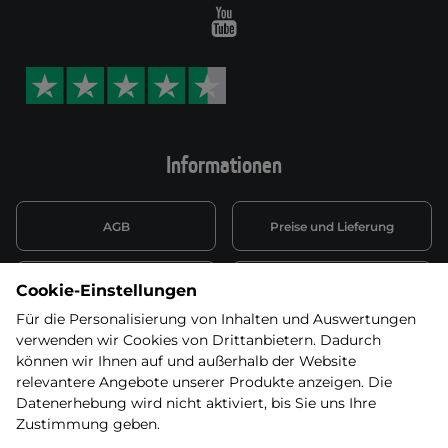
Youtube
Informationen
AGB
Preise und Lieferung
Informationen nach Art. 13
Datenschutzerklärung
Cookie-Einstellungen
DSGVO
Für die Personalisierung von Inhalten und Auswertungen
verwenden wir Cookies von Drittanbietern. Dadurch
Wiederufsbelehrung mit Link
Batterieentsorgung
zum Formular
können wir Ihnen auf und außerhalb der Website
relevantere Angebote unserer Produkte anzeigen. Die
Informationen zu Elektro-
Datenerhebung wird nicht aktiviert, bis Sie uns Ihre
Widerruf erklären
und Elektonikgeräten
Zustimmung geben.