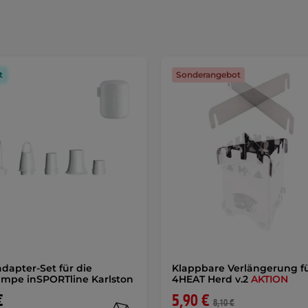
t
Sonderangebot
adapter-Set für die
Klappbare Verlängerung f
mpe inSPORTline Karlston
4HEAT Herd v.2
AKTION
€
5,90 €
8,10 €