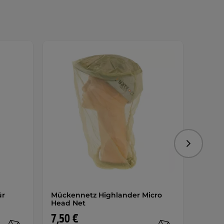
Folgend
ür
Mückennetz Highlander Micro
JuBö B
Head Net
Zűnde
7,50 €
10 €