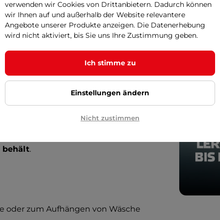
verwenden wir Cookies von Drittanbietern. Dadurch können
wir Ihnen auf und außerhalb der Website relevantere
Angebote unserer Produkte anzeigen. Die Datenerhebung
wird nicht aktiviert, bis Sie uns Ihre Zustimmung geben.
Yate
eignet sich nicht nur als Ersatzteil
n von Wäsche, zum Befestigen von
Ich stimme zu
von Ladung beim Camping oder auf
in keiner Ausrüstung verloren geht
.
Einstellungen ändern
änge abschneiden,
die Sie gerade
Nicht zustimmen
dem Abschneiden versiegeln Sie die
sie nicht ausfransen und die Schnur
e behält
.
lte oder zum Aufhängen von Wäsche