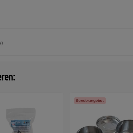
ng
eren:
Sonderangebot