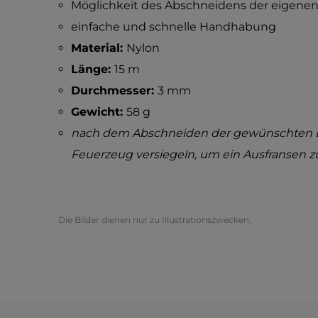
Möglichkeit des Abschneidens der eigenen
einfache und schnelle Handhabung
Material:
Nylon
Länge:
15 m
Durchmesser:
3 mm
Gewicht:
58 g
nach dem Abschneiden der gewünschten L
Feuerzeug versiegeln, um ein Ausfransen z
Die Bilder dienen nur zu Illustrationszwecken.