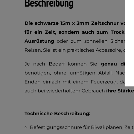
Beschreibung
Die schwarze 15m x 3mm Zeltschnur von 
für ein Zelt, sondern auch zum Trockne
Ausrüstung
oder zum schnellen Sichern 
Reisen. Sie ist ein praktisches Accessoire, das
Je nach Bedarf können Sie
genau die L
benötigen, ohne unnötigen Abfall. Nach 
Enden einfach mit einem Feuerzeug, damit 
auch bei wiederholtem Gebrauch
ihre Stärk
Technische Beschreibung:
Befestigungsschnüre für Biwakplanen, Ze