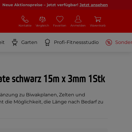
Neue Aktionspreise – jetzt verfügbar!
Jetzt ansehen
Kontakte
Vergleich
Favoriten
Anmelden
Warenkorb
it
Garten
Profi-Fitnessstudio
Sonde
Yate schwarz 15m x 3mm 1Stk
gänzung zu Biwakplanen, Zelten und
t die Möglichkeit, die Länge nach Bedarf zu