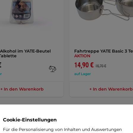
 Alkohol im YATE-Beutel
Fahrtreppe YATE Basic 3 Te
Tablette
AKTION
€
14,90 €
16,70 €
r
auf Lager
+ In den Warenkorb
+ In den Warenkorb
Cookie-Einstellungen
Für die Personalisierung von Inhalten und Auswertungen