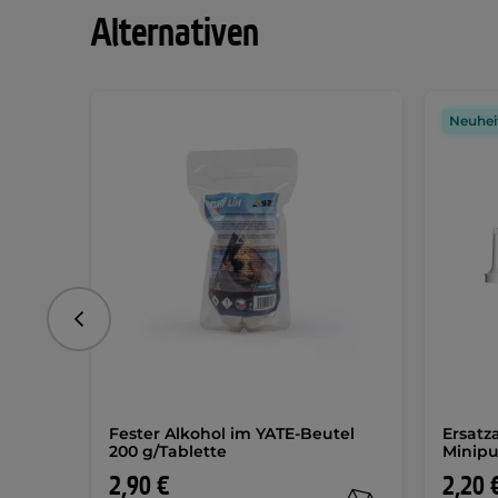
Alternativen
Neuhei
vorhergehend
Fester Alkohol im YATE-Beutel
Ersatz
200 g/Tablette
Minipu
2,90 €
2,20 