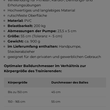
Verwendung für Fitness-, Kardio-, Dehnungs- und
Erholungsübungen
Hochwertiges und langlebiges Material
rutschfeste Oberfläche
Material:
PVC
Belastbarkeit:
200 kg
Abmessungen der Pumpe:
23,5 x 5 cm
Größe:
55 cm (Toleranz +- 5 cm)
Gewicht:
ca. 900 g
im Lieferumfang enthalten:
Handpumpe,
Steckerabzieher
geeignet für den privaten und gewerblichen Gebrauch
Optimaler Balldurchmesser im Verhältnis zur
Körpergröße des Trainierenden:
Körpergröße
Durchmesser des Balles
Bis zu 150 cm
45 cm
150 - 165 cm
55 cm