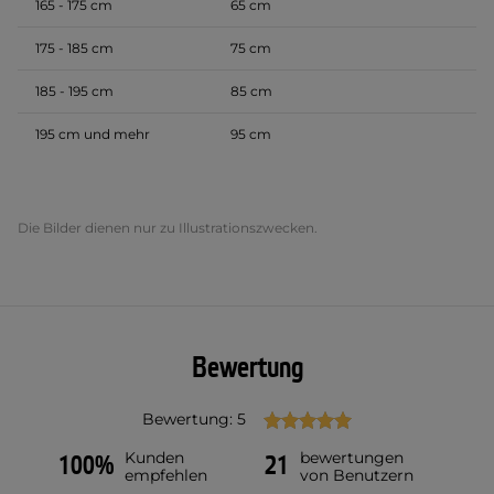
165 - 175 cm
65 cm
175 - 185 cm
75 cm
185 - 195 cm
85 cm
195 cm und mehr
95 cm
Die Bilder dienen nur zu Illustrationszwecken.
Bewertung
Bewertung: 5
Kunden
bewertungen
100%
21
empfehlen
von Benutzern