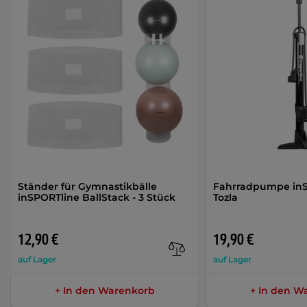
Ständer für Gymnastikbälle
Fahrradpumpe inS
inSPORTline BallStack - 3 Stück
Tozla
12,90 €
19,90 €
auf Lager
auf Lager
+ In den Warenkorb
+ In den W