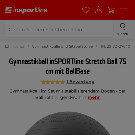
suchen
g und Zubehör
Gymnastikbälle und Sitzballstühle
IN: 29182+27640
Gymnastikball inSPORTline Stretch Ball 75
cm mit BallBase
1 Bewertung
Gymnastikball im Set mit stabilisierendem Boden - der
Ball rollt nirgendwo hin!
mehr