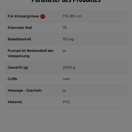
Fűr Körpergrösse
175-185 cm
Diameter Ball
75
Belastbarkeit
150 kg
Pumpe ist Bestandteil der
ja
Verpackung
Gewicht (g)
2000 g
Griffe
nein
Massage - Stacheln
ja
Material
PVC