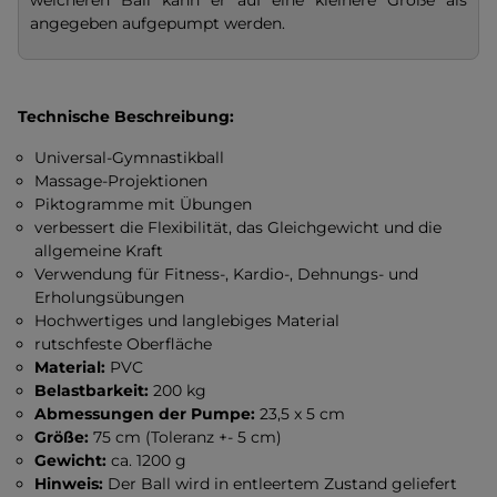
weicheren Ball kann er auf eine kleinere Größe als
angegeben aufgepumpt werden.
Technische Beschreibung:
Universal-Gymnastikball
Massage-Projektionen
Piktogramme mit Übungen
verbessert die Flexibilität, das Gleichgewicht und die
allgemeine Kraft
Verwendung für Fitness-, Kardio-, Dehnungs- und
Erholungsübungen
Hochwertiges und langlebiges Material
rutschfeste Oberfläche
Material:
PVC
Belastbarkeit:
200 kg
Abmessungen der Pumpe:
23,5 x 5 cm
Größe:
75 cm (Toleranz +- 5 cm)
Gewicht:
ca. 1200 g
Hinweis:
Der Ball wird in entleertem Zustand geliefert