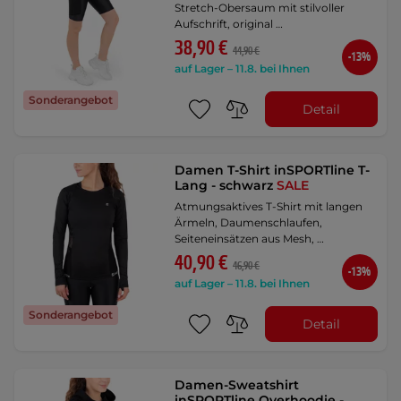
Stretch-Obersaum mit stilvoller
Aufschrift, original …
38,90 €
44,90 €
-13%
auf Lager – 11.8. bei Ihnen
Sonderangebot
Detail
Damen T-Shirt inSPORTline T-
Lang - schwarz
SALE
Atmungsaktives T-Shirt mit langen
Ärmeln, Daumenschlaufen,
Seiteneinsätzen aus Mesh, …
40,90 €
46,90 €
-13%
auf Lager – 11.8. bei Ihnen
Sonderangebot
Detail
Damen-Sweatshirt
inSPORTline Overhoodie -