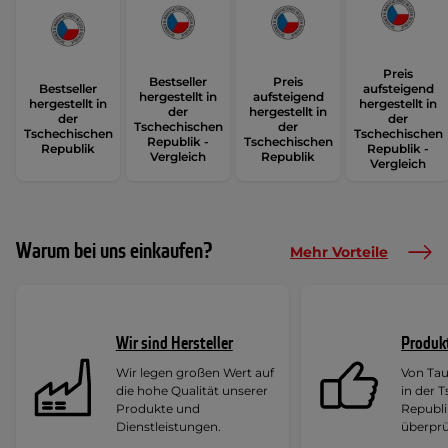
Preis
Bestseller
Preis
Bestseller
aufsteigend
hergestellt in
aufsteigend
hergestellt in
hergestellt in
der
hergestellt in
der
der
Tschechischen
der
Tschechischen
Tschechischen
Republik -
Tschechischen
Republik
Republik -
Vergleich
Republik
Vergleich
Warum bei uns einkaufen?
Mehr Vorteile
Wir sind Hersteller
Produk
Wir legen großen Wert auf
Von Ta
die hohe Qualität unserer
in der 
Produkte und
Republi
Dienstleistungen.
überprü