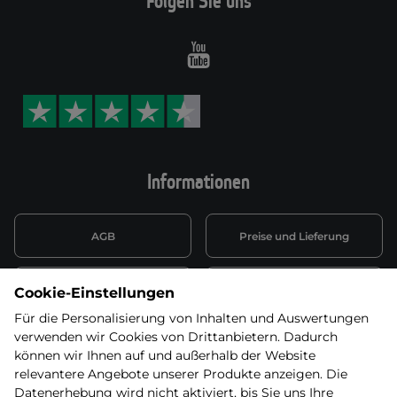
Folgen Sie uns
Youtube
Informationen
AGB
Preise und Lieferung
Informationen nach Art. 13
Datenschutzerklärung
Cookie-Einstellungen
DSGVO
Für die Personalisierung von Inhalten und Auswertungen
verwenden wir Cookies von Drittanbietern. Dadurch
Wiederufsbelehrung mit Link
Batterieentsorgung
zum Formular
können wir Ihnen auf und außerhalb der Website
relevantere Angebote unserer Produkte anzeigen. Die
Informationen zu Elektro-
Datenerhebung wird nicht aktiviert, bis Sie uns Ihre
Widerruf erklären