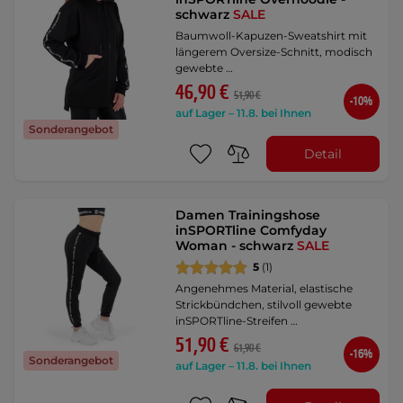
schwarz
SALE
Baumwoll-Kapuzen-Sweatshirt mit
längerem Oversize-Schnitt, modisch
gewebte …
46,90 €
51,90 €
-10%
auf Lager – 11.8. bei Ihnen
Sonderangebot
Detail
Damen Trainingshose
inSPORTline Comfyday
Woman - schwarz
SALE
5
(1)
Angenehmes Material, elastische
Strickbündchen, stilvoll gewebte
inSPORTline-Streifen …
51,90 €
61,90 €
-16%
Sonderangebot
auf Lager – 11.8. bei Ihnen