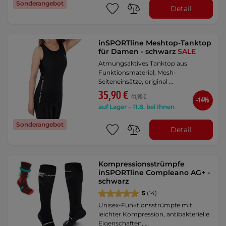
Sonderangebot
Detail
inSPORTline Meshtop-Tanktop
für Damen - schwarz
SALE
Atmungsaktives Tanktop aus
Funktionsmaterial, Mesh-
Seiteneinsätze, original …
35,90 €
41,90 €
-14%
auf Lager – 11.8. bei Ihnen
Sonderangebot
Detail
Kompressionsstrümpfe
inSPORTline Compleano AG+ -
schwarz
5
(14)
Unisex-Funktionsstrümpfe mit
leichter Kompression, antibakterielle
Eigenschaften, …