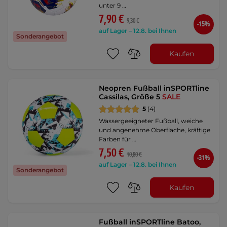
unter 9 …
7,90 €
9,30 €
-15%
auf Lager – 12.8. bei Ihnen
Sonderangebot
Kaufen
Neopren Fußball inSPORTline
Cassilas, Größe 5
SALE
5
(4)
Wassergeeigneter Fußball, weiche
und angenehme Oberfläche, kräftige
Farben für …
7,50 €
10,80 €
-31%
auf Lager – 12.8. bei Ihnen
Sonderangebot
Kaufen
Fußball inSPORTline Batoo,