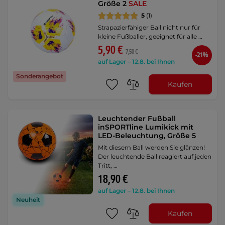
Größe 2
SALE
5
(1)
Strapazierfähiger Ball nicht nur für
kleine Fußballer, geeignet für alle …
5,90 €
7,50 €
-21%
auf Lager – 12.8. bei Ihnen
Sonderangebot
Kaufen
Leuchtender Fußball
inSPORTline Lumikick mit
LED-Beleuchtung, Größe 5
Mit diesem Ball werden Sie glänzen!
Der leuchtende Ball reagiert auf jeden
Tritt, …
18,90 €
auf Lager – 12.8. bei Ihnen
Neuheit
Kaufen