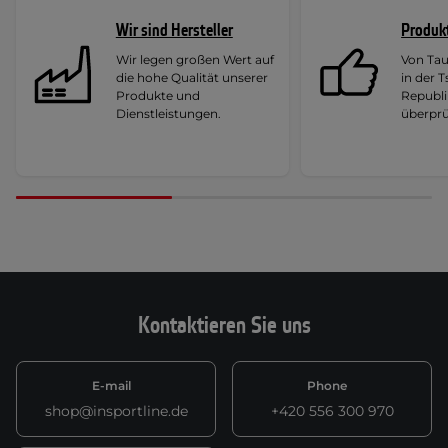
Wir sind Hersteller
Produk
Wir legen großen Wert auf
Von Ta
die hohe Qualität unserer
in der 
Produkte und
Republi
Dienstleistungen.
überprü
Kontaktieren Sie uns
E-mail
Phone
shop@insportline.de
+420 556 300 970