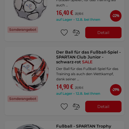
auch …
16,40 €
20,90 €
-22%
auf Lager – 12.8. bei Ihnen
Sonderangebot
Detail
Der Ball für das Fußball-Spiel -
SPARTAN Club Junior -
schwarz-rot
SALE
Der Ball für das Fußball-Spiel für das
Training als auch den Wettkampf,
dank seiner …
14,90 €
20,90 €
-29%
auf Lager – 12.8. bei Ihnen
Sonderangebot
Detail
Fußball - SPARTAN Trophy