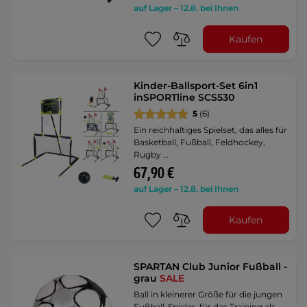
auf Lager – 12.8. bei Ihnen
Kaufen
Kinder-Ballsport-Set 6in1
inSPORTline SCS530
5
(6)
Ein reichhaltiges Spielset, das alles für
Basketball, Fußball, Feldhockey,
Rugby …
67,90 €
auf Lager – 12.8. bei Ihnen
Kaufen
SPARTAN Club Junior Fußball -
grau
SALE
Ball in kleinerer Größe für die jungen
Fußball-Spieler, für das Training als