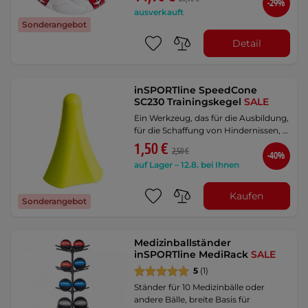
-29%
ausverkauft
Sonderangebot
Detail
inSPORTline SpeedCone
SC230 Trainingskegel
SALE
Ein Werkzeug, das für die Ausbildung,
für die Schaffung von Hindernissen, …
1,50 €
2,50 €
-40%
auf Lager – 12.8. bei Ihnen
Kaufen
Sonderangebot
Medizinballständer
inSPORTline MediRack
SALE
5
(1)
Ständer für 10 Medizinbälle oder
andere Bälle, breite Basis für