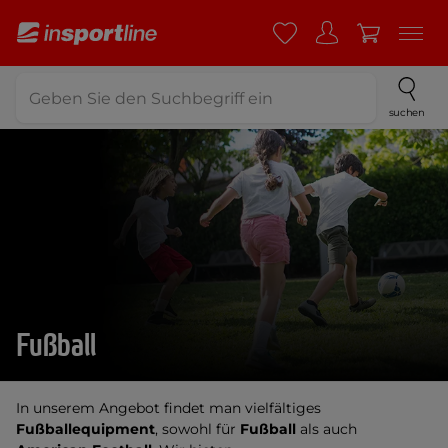
suchen
Fußball
In unserem Angebot findet man vielfältiges
Fußballequipment
, sowohl für
Fußball
als auch