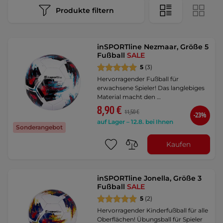
Produkte filtern
inSPORTline Nezmaar, Größe 5
Fußball
SALE
5
(3)
Hervorragender Fußball für
erwachsene Spieler! Das langlebiges
Material macht den …
8,90 €
11,50 €
-23%
auf Lager – 12.8. bei Ihnen
Sonderangebot
Kaufen
inSPORTline Jonella, Größe 3
Fußball
SALE
5
(2)
Hervorragender Kinderfußball für alle
Oberflächen! Übungsball für Spieler