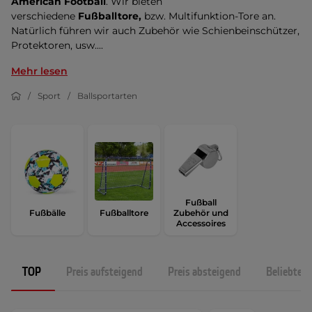
American Football
. Wir bieten
verschiedene
Fußballtore,
bzw. Multifunktion-Tore an.
Natürlich führen wir auch Zubehör wie Schienbeinschützer,
Protektoren, usw....
Mehr lesen
Sport
Ballsportarten
Fußball
Fußbälle
Fußballtore
Zubehör und
Accessoires
TOP
Preis aufsteigend
Preis absteigend
Beliebtest