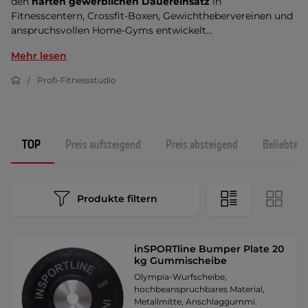
den
harten gewerblichen Dauereinsatz
in
Fitnesscentern, Crossfit-Boxen, Gewichthebervereinen und
anspruchsvollen Home-Gyms entwickelt...
Mehr lesen
Profi-Fitnessstudio
TOP
Preis aufsteigend
Preis absteigend
Beliebtest
Produkte filtern
inSPORTline Bumper Plate 20
kg Gummischeibe
Olympia-Wurfscheibe,
hochbeanspruchbares Material,
Metallmitte, Anschlaggummi.