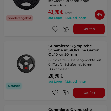
schwarzer Farbe mit langer
Lebensdauer, …
42,90 €
46,90 €
-9%
auf Lager – 12.8. bei Ihnen
Sonderangebot
Kaufen
Gummierte Olympische
Scheibe inSPORTline Graton
OL 10 kg 50 mm
Gummierte Gusseisengewichte mit
Griffen, für Schäfte mit 50 mm
Durchmesser …
20,90 €
auf Lager – 12.8. bei Ihnen
Neuheit
Kaufen
Gummierte Olympische