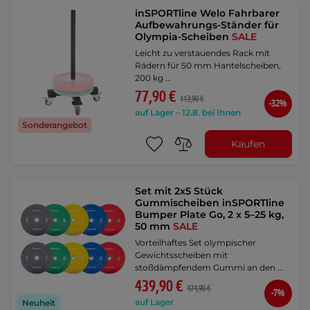
inSPORTline Welo Fahrbarer
Aufbewahrungs-Ständer für
Olympia-Scheiben
SALE
Leicht zu verstauendes Rack mit
Rädern für 50 mm Hantelscheiben,
200 kg …
77,90 €
113,90 €
-32%
auf Lager – 12.8. bei Ihnen
Sonderangebot
Kaufen
Set mit 2x5 Stück
Gummischeiben inSPORTline
Bumper Plate Go, 2 x 5–25 kg,
50 mm
SALE
Vorteilhaftes Set olympischer
Gewichtsscheiben mit
stoßdämpfendem Gummi an den …
439,90 €
474,90 €
-7%
auf Lager
Neuheit