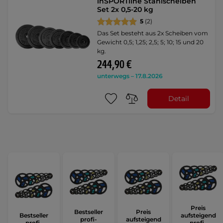
inSPORTline Stahlscheiben
Set 2x 0,5-20 kg
5
(2)
Das Set besteht aus 2x Scheiben vom
Gewicht 0,5; 1,25; 2,5; 5; 10; 15 und 20
kg.
244,90 €
unterwegs – 17.8.2026
Detail
Preis
Bestseller
Preis
Bestseller
aufsteigend
profi-
aufsteigend
profi-
profi-