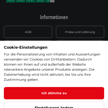
Informationen
AGB
Preise und Lieferung
Informationen nach Art. 13
Datenschutzerklärung
Cookie-Einstellungen
DSGVO
Für die Personalisierung von Inhalten und Auswertungen
verwenden wir Cookies von Drittanbietern. Dadurch
Wiederufsbelehrung mit Link
Batterieentsorgung
zum Formular
können wir Ihnen auf und außerhalb der Website
relevantere Angebote unserer Produkte anzeigen. Die
Informationen zu Elektro-
Datenerhebung wird nicht aktiviert, bis Sie uns Ihre
Widerruf erklären
und Elektonikgeräten
Zustimmung geben.
Ich stimme zu
© 2026 SEVEN SPORT s.r.o Alle Rechte vorbehalten1
Einstellungen ändern