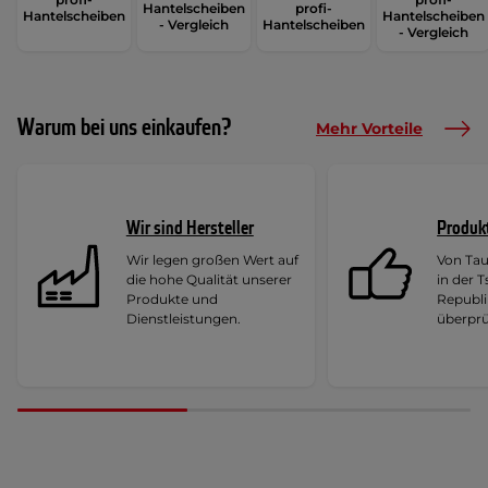
Hantelscheiben
profi-
Hantelscheiben
Hantelscheiben
- Vergleich
Hantelscheiben
- Vergleich
Warum bei uns einkaufen?
Mehr Vorteile
Wir sind Hersteller
Produk
Wir legen großen Wert auf
Von Ta
die hohe Qualität unserer
in der 
Produkte und
Republi
Dienstleistungen.
überprü