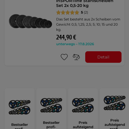
inSPORTline Stahlscheiben
Set 2x 0,5-20 kg
5
(2)
Das Set besteht aus 2x Scheiben vom
Gewicht 0,5; 1,25; 2,5; 5; 10; 15 und 20
kg.
244,90 €
unterwegs – 17.8.2026
Detail
Preis
Bestseller
Preis
Bestseller
aufsteigend
profi-
aufsteigend
profi-
profi-