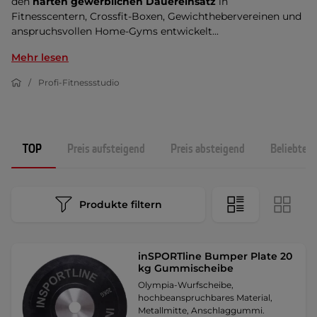
den
harten gewerblichen Dauereinsatz
in
Fitnesscentern, Crossfit-Boxen, Gewichthebervereinen und
anspruchsvollen Home-Gyms entwickelt...
Mehr lesen
Profi-Fitnessstudio
TOP
Preis aufsteigend
Preis absteigend
Beliebtest
Produkte filtern
inSPORTline Bumper Plate 20
kg Gummischeibe
Olympia-Wurfscheibe,
hochbeanspruchbares Material,
Metallmitte, Anschlaggummi.