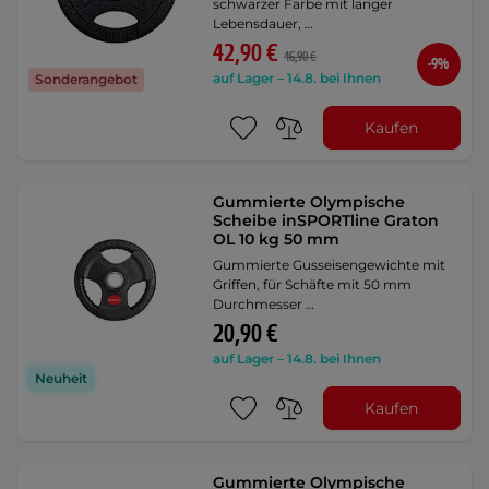
schwarzer Farbe mit langer
Lebensdauer, …
42,90 €
46,90 €
-9%
auf Lager – 14.8. bei Ihnen
Sonderangebot
Kaufen
Gummierte Olympische
Scheibe inSPORTline Graton
OL 10 kg 50 mm
Gummierte Gusseisengewichte mit
Griffen, für Schäfte mit 50 mm
Durchmesser …
20,90 €
auf Lager – 14.8. bei Ihnen
Neuheit
Kaufen
Gummierte Olympische