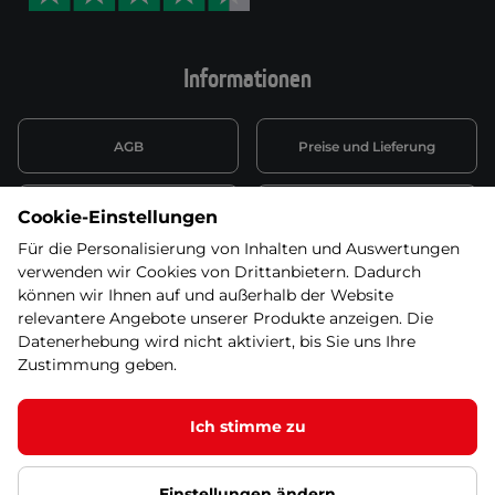
Informationen
AGB
Preise und Lieferung
Informationen nach Art. 13
Datenschutzerklärung
Cookie-Einstellungen
DSGVO
Für die Personalisierung von Inhalten und Auswertungen
verwenden wir Cookies von Drittanbietern. Dadurch
Wiederufsbelehrung mit Link
Batterieentsorgung
zum Formular
können wir Ihnen auf und außerhalb der Website
relevantere Angebote unserer Produkte anzeigen. Die
Informationen zu Elektro-
Datenerhebung wird nicht aktiviert, bis Sie uns Ihre
Widerruf erklären
und Elektonikgeräten
Zustimmung geben.
Ich stimme zu
© 2026 SEVEN SPORT s.r.o Alle Rechte vorbehalten1
Einstellungen ändern