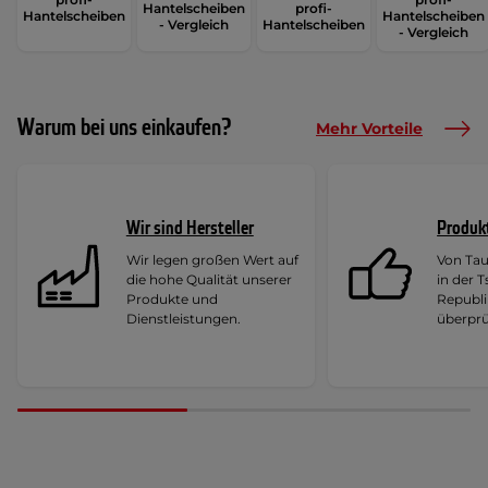
Hantelscheiben
profi-
Hantelscheiben
Hantelscheiben
- Vergleich
Hantelscheiben
- Vergleich
Warum bei uns einkaufen?
Mehr Vorteile
Wir sind Hersteller
Produk
Wir legen großen Wert auf
Von Ta
die hohe Qualität unserer
in der 
Produkte und
Republi
Dienstleistungen.
überprü