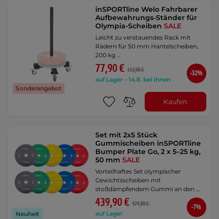
inSPORTline Welo Fahrbarer
Aufbewahrungs-Ständer für
Olympia-Scheiben
SALE
Leicht zu verstauendes Rack mit
Rädern für 50 mm Hantelscheiben,
200 kg …
77,90 €
113,90 €
-32%
auf Lager – 14.8. bei Ihnen
Sonderangebot
Kaufen
Set mit 2x5 Stück
Gummischeiben inSPORTline
Bumper Plate Go, 2 x 5–25 kg,
50 mm
SALE
Vorteilhaftes Set olympischer
Gewichtsscheiben mit
stoßdämpfendem Gummi an den …
439,90 €
474,90 €
-7%
auf Lager
Neuheit