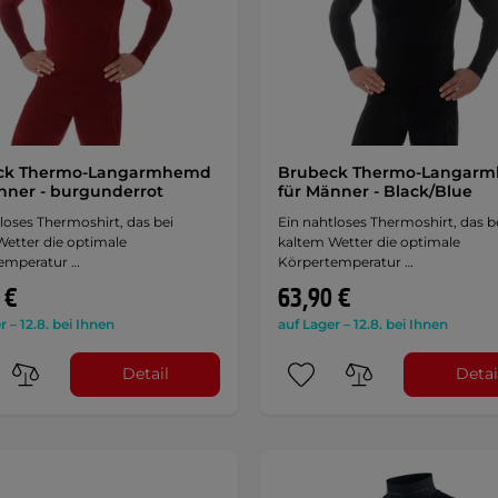
ck Thermo-Langarmhemd
Brubeck Thermo-Langar
nner - burgunderrot
für Männer - Black/Blue
loses Thermoshirt, das bei
Ein nahtloses Thermoshirt, das b
Wetter die optimale
kaltem Wetter die optimale
emperatur …
Körpertemperatur …
 €
63,90 €
r – 12.8. bei Ihnen
auf Lager – 12.8. bei Ihnen
Detail
Detai