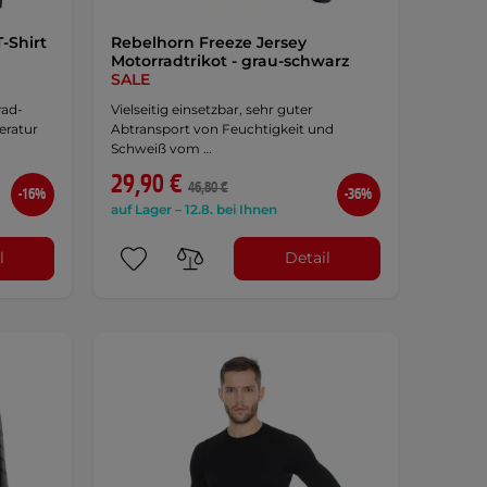
-Shirt
Rebelhorn Freeze Jersey
Motorradtrikot - grau-schwarz
SALE
rad-
Vielseitig einsetzbar, sehr guter
eratur
Abtransport von Feuchtigkeit und
Schweiß vom …
29,90 €
46,80 €
-16%
-36%
auf Lager – 12.8. bei Ihnen
l
Detail