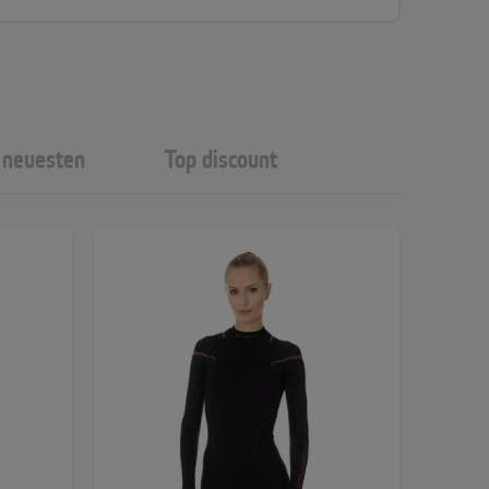
neuesten
Top discount