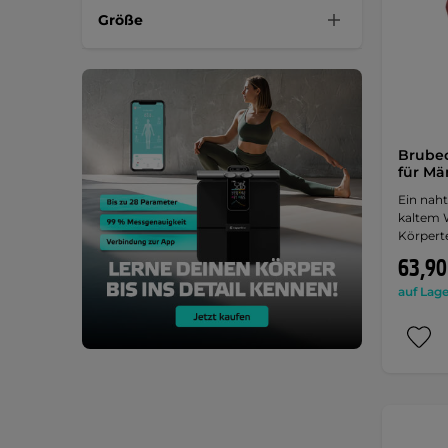
Größe
Brube
für Mä
Ein naht
kaltem 
Körpert
63,90
auf Lage