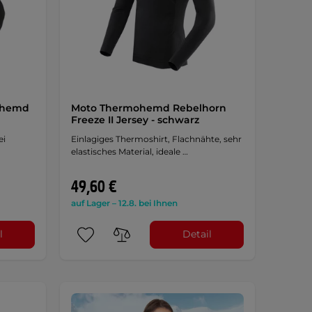
mhemd
Moto Thermohemd Rebelhorn
Freeze II Jersey - schwarz
ei
Einlagiges Thermoshirt, Flachnähte, sehr
elastisches Material, ideale …
49,60 €
auf Lager – 12.8. bei Ihnen
l
Detail