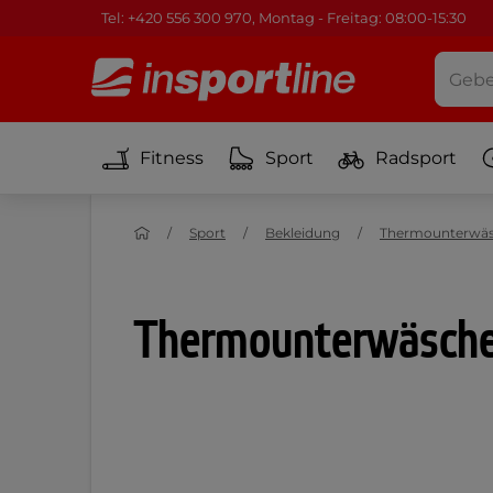
Tel: +420 556 300 970, Montag - Freitag: 08:00-15:30
Fitness
Sport
Radsport
Sport
Bekleidung
Thermounterwä
Thermounterwäsch