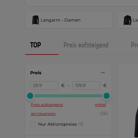
Langarm - Damen
La
TOP
Preis aufsteigend
Pr
Preis
€
-
€
Preis aufsteigend
mittel
(26)
am teuersten
Nur Aktionspreise
(7)