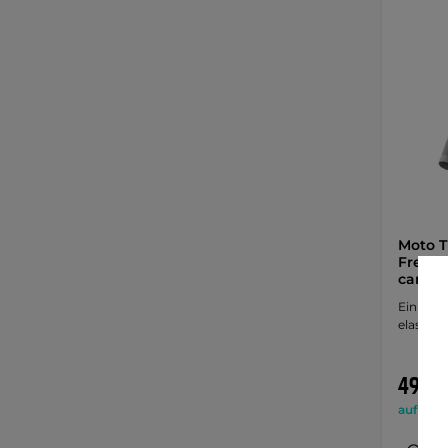
Moto 
Freeze 
camou
Einlagig
elastisc
49,60
auf Lage