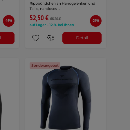
Rippbündchen an Handgelenken und
Taille, nahtloses …
52,50 €
66,30 €
-16%
-21%
auf Lager – 12.8. bei Ihnen
l
Detail
Sonderangebot