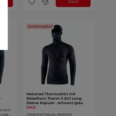
l
Detail
Sonderangebot
Motorrad Thermoshirt mit
-
Rebelhorn Therm II 2in1 Long
Sleeve Kapuze - schwarz-grau
SALE
s Shirt
Integrierte Kapuze, elastische
r jede …