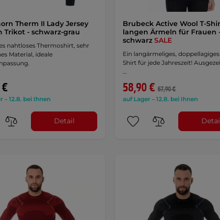
orn Therm II Lady Jersey
Brubeck Active Wool T-Shir
Trikot - schwarz-grau
langen Ärmeln für Frauen 
schwarz
SALE
es nahtloses Thermoshirt, sehr
Ein langärmeliges, doppellagiges
hes Material, ideale
Shirt für jede Jahreszeit! Ausgez
npassung.
…
 €
58,90 €
67,90 €
r – 12.8. bei Ihnen
auf Lager – 12.8. bei Ihnen
Detail
Detai