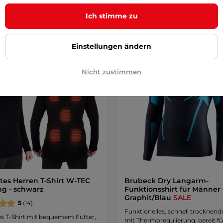
Detail
Detai
Ich stimme zu
Einstellungen ändern
Sonderangebot
Nicht zustimmen
tes Herren T-Shirt W-TEC
Brubeck Dry Langarm-
ng - schwarz
Funktionsshirt für Männer 
Graphit/Blau
SALE
5
(14)
Funktionelles, schnell trocknende
es T-Shirt mit bequemem Futter,
mit Thermoregulierung, bereit fü