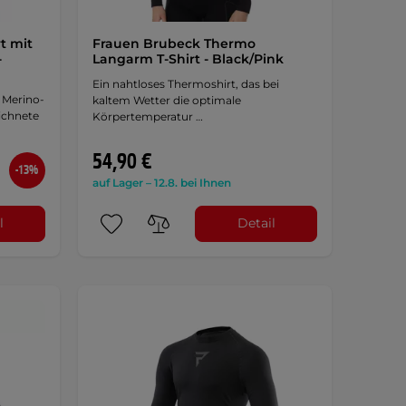
t mit
Frauen Brubeck Thermo
-
Langarm T-Shirt - Black/Pink
Ein nahtloses Thermoshirt, das bei
 Merino-
kaltem Wetter die optimale
eichnete
Körpertemperatur …
54,90 €
-13%
auf Lager – 12.8. bei Ihnen
l
Detail