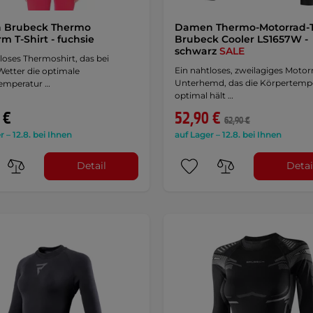
n Brubeck Thermo
Damen Thermo-Motorrad-T
m T-Shirt - fuchsie
Brubeck Cooler LS1657W -
schwarz
SALE
loses Thermoshirt, das bei
Ein nahtloses, zweilagiges Motor
Wetter die optimale
Unterhemd, das die Körpertemp
emperatur …
optimal hält …
 €
52,90 €
62,90 €
r – 12.8. bei Ihnen
auf Lager – 12.8. bei Ihnen
Detail
Detai