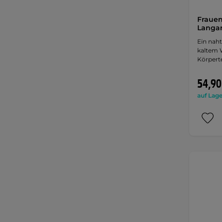
Fraue
Langar
Ein naht
kaltem 
Körpert
54,90
auf Lage