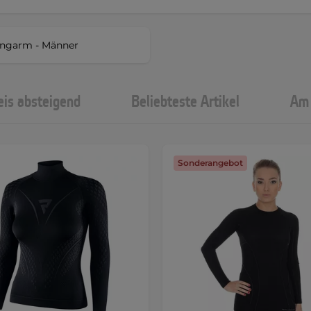
ngarm - Männer
eis absteigend
Beliebteste Artikel
Am 
Sonderangebot