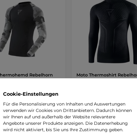
Thermohemd Rebelhorn
Moto Thermoshirt Rebelho
II Jersey - schwarz-
Therm II Jersey - schwarz-
flage
Einlagiges nahtloses Thermoshirt
Cookie-Einstellungen
es Thermoshirt, Flachnähte, sehr
elastisches Material, ideale
hes Material, ideale …
Körperanpassung.
Für die Personalisierung von Inhalten und Auswertungen
verwenden wir Cookies von Drittanbietern. Dadurch können
 €
49,90 €
wir Ihnen auf und außerhalb der Website relevantere
Angebote unserer Produkte anzeigen. Die Datenerhebung
r – 12.8. bei Ihnen
auf Lager – 12.8. bei Ihnen
wird nicht aktiviert, bis Sie uns Ihre Zustimmung geben.