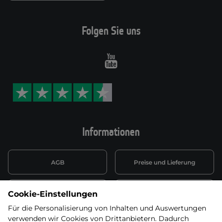
Folgen Sie uns
Youtube
Informationen
AGB
Preise und Lieferung
Informationen nach Art. 13
Datenschutzerklärung
Cookie-Einstellungen
DSGVO
Für die Personalisierung von Inhalten und Auswertungen
verwenden wir Cookies von Drittanbietern. Dadurch
Wiederufsbelehrung mit Link
Batterieentsorgung