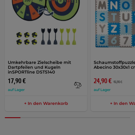
Umkehrbare Zielscheibe mit
Schaumstoffpuzzl
Dartpfeilen und Kugeln
Abecino 30x30x1 c
inSPORTline DSTS140
17,90 €
24,90 €
46,90 €
auf Lager
auf Lager
+ In den Warenkorb
+ In den W