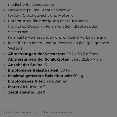
niedliche Balanciersteine
Bewegungs- und Kreativspielzeug
fördern Gleichgewicht und Motorik
unterstützen die Kräftigung der Muskulatur
fröhliches Design in Form von Schildkröten oder
Seesternen
kompakte Abmessungen und einfache Aufbewahrung
ideal für den Innen- und Außenbereich (bei geeignetem
Wetter)
Abmessungen der Seesterne:
29,2 x 30,5 x 7 cm
Abmessungen der Schildkröten:
31,4 x 25,8 x 7 cm
Anzahl der Steine:
6
Empfohlene Belastbarkeit:
50 kg
Maximal getestete Belastbarkeit:
80 kg
Empfohlenes Alter:
ab 6 Jahren
Material:
Kunststoff
Zertifizierung:
EN71
Die Bilder dienen nur zu Illustrationszwecken.