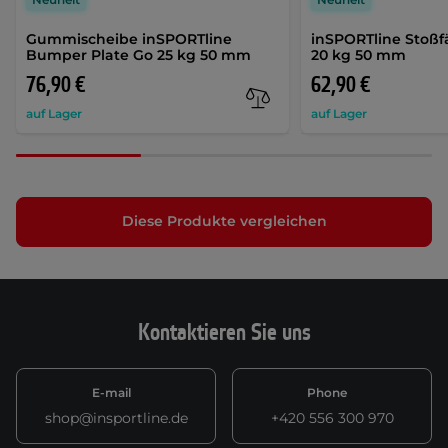
Gummischeibe inSPORTline
inSPORTline Stoßf
Bumper Plate Go 25 kg 50 mm
20 kg 50 mm
76,90 €
62,90 €
auf Lager
auf Lager
Diese Produkte vergleichen
Kontaktieren Sie uns
E-mail
Phone
shop@insportline.de
+420 556 300 970