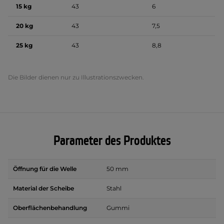
15 kg
43
6
20 kg
43
7,5
25 kg
43
8,8
Die Bilder dienen nur zu Illustrationszwecken.
Parameter des Produktes
Öffnung für die Welle
50 mm
Material der Scheibe
Stahl
Oberflächenbehandlung
Gummi