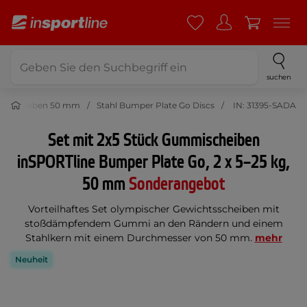
suchen
telscheiben 50 mm
Stahl Bumper Plate Go Discs
IN: 31395-SADA
Set mit 2x5 Stück Gummischeiben
inSPORTline Bumper Plate Go, 2 x 5–25 kg,
50 mm
Sonderangebot
Vorteilhaftes Set olympischer Gewichtsscheiben mit
stoßdämpfendem Gummi an den Rändern und einem
Stahlkern mit einem Durchmesser von 50 mm.
mehr
Neuheit