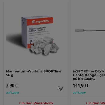
Magnesium-Würfel inSPORTline
inSPORTline OLYM
56 g
Hantelstange - ge
86 bis 300KG
2,90 €
144,90 €
auf Lager
auf Lager
+ In den Warenkorb
+ In den W