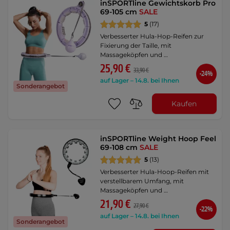
inSPORTline Gewichtskorb Pro
69-105 cm
SALE
5
(17)
Verbesserter Hula-Hop-Reifen zur
Fixierung der Taille, mit
Massageköpfen und …
25,90 €
33,90 €
-24%
auf Lager – 14.8. bei Ihnen
Sonderangebot
Kaufen
inSPORTline Weight Hoop Feel
69-108 cm
SALE
5
(13)
Verbesserter Hula-Hoop-Reifen mit
verstellbarem Umfang, mit
Massageköpfen und …
21,90 €
27,90 €
-22%
auf Lager – 14.8. bei Ihnen
Sonderangebot