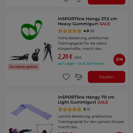
inSPORTline Hangy 27,5 cm
Heavy Gummigurt
SALE
4.9
(6)
Hohe Belastung, praktisches
Trainingsgerät für die obere
Körperhälfte, macht das …
2,20 €
4,50 €
-51%
auf Lager – 14.8. bei Ihnen
Sonderangebot
Kaufen
inSPORTline Hangy 70 cm
Light Gummigurt
SALE
5
(1)
Leichte Belastung, praktisches
Trainingsgerät für den ganzen Körper,
macht das …