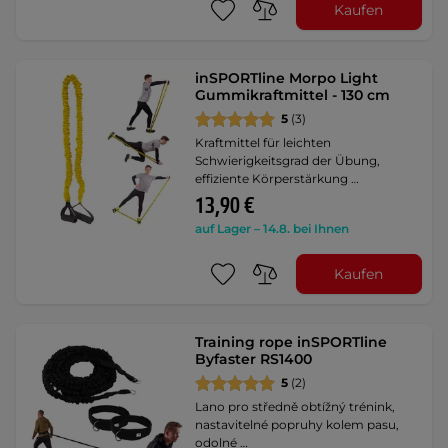
Kaufen
inSPORTline Morpo Light
Gummikraftmittel - 130 cm
5
(3)
Kraftmittel für leichten
Schwierigkeitsgrad der Übung,
effiziente Körperstärkung …
13,90 €
auf Lager – 14.8. bei Ihnen
Kaufen
Training rope inSPORTline
Byfaster RS1400
5
(2)
Lano pro středně obtížný trénink,
nastavitelné popruhy kolem pasu,
odolné …