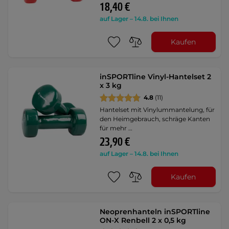
18,40 €
auf Lager – 14.8. bei Ihnen
Kaufen
inSPORTline Vinyl-Hantelset 2
x 3 kg
4.8
(11)
Hantelset mit Vinylummantelung, für
den Heimgebrauch, schräge Kanten
für mehr …
23,90 €
auf Lager – 14.8. bei Ihnen
Kaufen
Neoprenhanteln inSPORTline
ON-X Renbell 2 x 0,5 kg