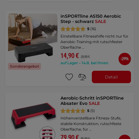
inSPORTline AS150 Aerobic
Step - schwarz
SALE
5
(16)
Einstellbare Fitnesshilfe nicht nur für
Aerobic-Training mit rutschfester
Oberfläche …
14,90 €
20,90 €
-29%
auf Lager – 14.8. bei Ihnen
Sonderangebot
Detail
Aerobic-Schritt inSPORTline
Absater Evo
SALE
5
(5)
Höhenverstellbare Fitness-Stufe,
stabile Konstruktion, rutschfeste
Oberfläche, für …
79,90 €
95,90 €