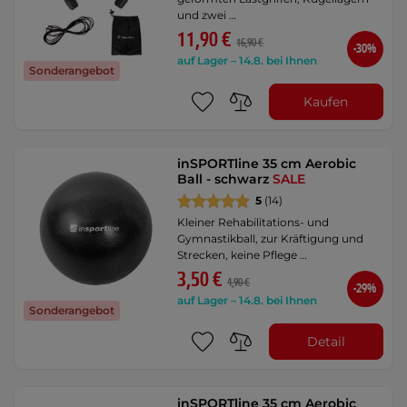
und zwei …
11,90 €
16,90 €
-30%
auf Lager – 14.8. bei Ihnen
Sonderangebot
Kaufen
inSPORTline 35 cm Aerobic
Ball - schwarz
SALE
5
(14)
Kleiner Rehabilitations- und
Gymnastikball, zur Kräftigung und
Strecken, keine Pflege …
3,50 €
4,90 €
-29%
auf Lager – 14.8. bei Ihnen
Sonderangebot
Detail
inSPORTline 35 cm Aerobic