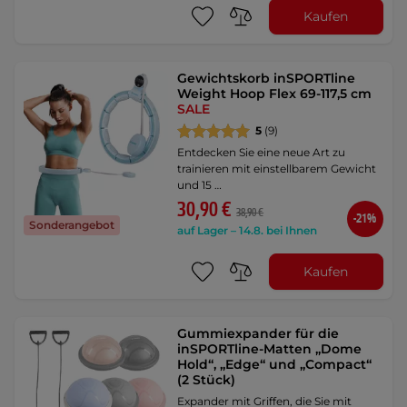
Kaufen
Gewichtskorb inSPORTline
Weight Hoop Flex 69-117,5 cm
SALE
5
(9)
Entdecken Sie eine neue Art zu
trainieren mit einstellbarem Gewicht
und 15 …
30,90 €
38,90 €
-21%
Sonderangebot
auf Lager – 14.8. bei Ihnen
Kaufen
Gummiexpander für die
inSPORTline-Matten „Dome
Hold“, „Edge“ und „Compact“
(2 Stück)
Expander mit Griffen, die Sie mit