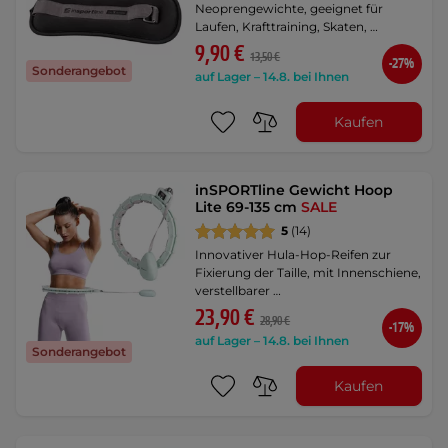
Neoprengewichte, geeignet für
Laufen, Krafttraining, Skaten, …
9,90 €
13,50 €
-27%
Sonderangebot
auf Lager – 14.8. bei Ihnen
Kaufen
inSPORTline Gewicht Hoop
Lite 69-135 cm
SALE
5
(14)
Innovativer Hula-Hop-Reifen zur
Fixierung der Taille, mit Innenschiene,
verstellbarer …
23,90 €
28,90 €
-17%
auf Lager – 14.8. bei Ihnen
Sonderangebot
Kaufen