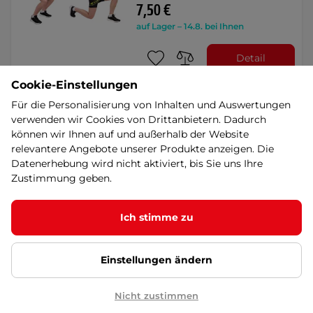
7,50 €
auf Lager – 14.8. bei Ihnen
Detail
Cookie-Einstellungen
Für die Personalisierung von Inhalten und Auswertungen
Widerstandsband
inSPORTline Hiplop L - lila
verwenden wir Cookies von Drittanbietern. Dadurch
können wir Ihnen auf und außerhalb der Website
Textil-Widerstandsband, schwer
belastbar, Anti-Rutsch-Streifen auf
relevantere Angebote unserer Produkte anzeigen. Die
der Innenseite, …
Datenerhebung wird nicht aktiviert, bis Sie uns Ihre
9,90 €
Zustimmung geben.
auf Lager – 14.8. bei Ihnen
Ich stimme zu
Detail
Einstellungen ändern
inSPORTline Rand Light
Gummiband - grün
Nicht zustimmen
5
(2)