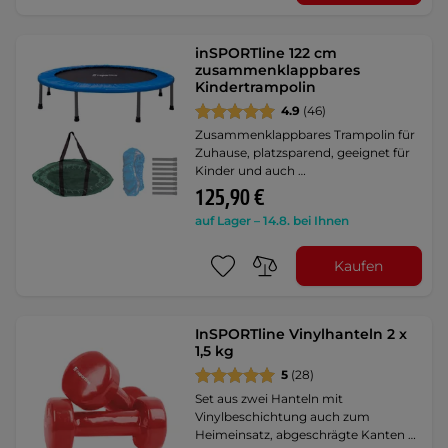
inSPORTline 122 cm
zusammenklappbares
Kindertrampolin
4.9
(46)
Zusammenklappbares Trampolin für
Zuhause, platzsparend, geeignet für
Kinder und auch …
125,90 €
auf Lager – 14.8. bei Ihnen
Kaufen
InSPORTline Vinylhanteln 2 x
1,5 kg
5
(28)
Set aus zwei Hanteln mit
Vinylbeschichtung auch zum
Heimeinsatz, abgeschrägte Kanten …