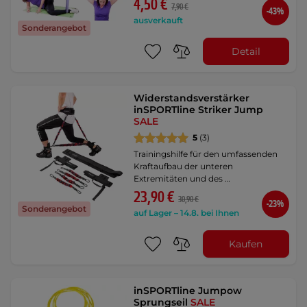
4,50 €
7,90 €
-43%
ausverkauft
Sonderangebot
Detail
Widerstandsverstärker
inSPORTline Striker Jump
SALE
5
(3)
Trainingshilfe für den umfassenden
Kraftaufbau der unteren
Extremitäten und des …
23,90 €
30,90 €
-23%
Sonderangebot
auf Lager – 14.8. bei Ihnen
Kaufen
inSPORTline Jumpow
Sprungseil
SALE