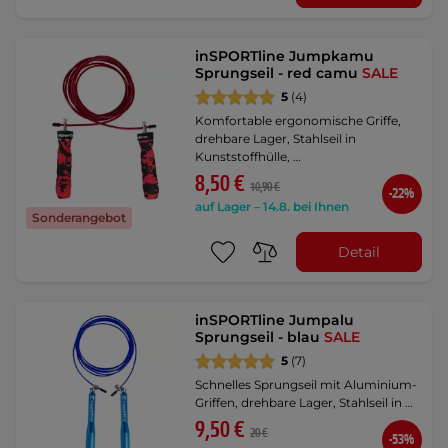
inSPORTline Jumpkamu
Sprungseil - red camu
SALE
5
(4)
Komfortable ergonomische Griffe,
drehbare Lager, Stahlseil in
Kunststoffhülle, …
8,50 €
10,90 €
-22%
auf Lager – 14.8. bei Ihnen
Sonderangebot
Detail
inSPORTline Jumpalu
Sprungseil - blau
SALE
5
(7)
Schnelles Sprungseil mit Aluminium-
Griffen, drehbare Lager, Stahlseil in …
9,50 €
20 €
-53%