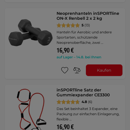
Neoprenhanteln inSPORTline
ON-X Renbell 2 x 2 kg
5
(13)
Hanteln für Aerobic und andere
Sportarten, schützende
Neoprenoberfläche, zwei …
16,90 €
auf Lager – 14.8. bei Ihnen
Kaufen
inSPORTline Satz der
Gummiexpander CE3300
4.8
(6)
Das Set beinhaltet 3 Expander, eine
Packung zur einfachen Einlagerung,
flexible …
16,90 €