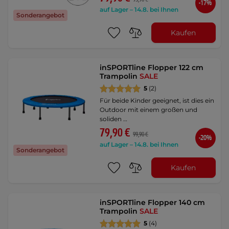
-17%
auf Lager – 14.8. bei Ihnen
Sonderangebot
Kaufen
inSPORTline Flopper 122 cm
Trampolin
SALE
5
(2)
Für beide Kinder geeignet, ist dies ein
Outdoor mit einem großen und
soliden …
79,90 €
99,90 €
-20%
auf Lager – 14.8. bei Ihnen
Sonderangebot
Kaufen
inSPORTline Flopper 140 cm
Trampolin
SALE
5
(4)