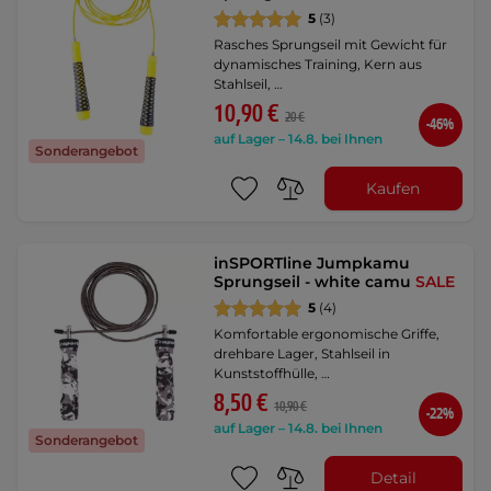
5
(3)
Rasches Sprungseil mit Gewicht für
dynamisches Training, Kern aus
Stahlseil, …
10,90 €
20 €
-46%
auf Lager – 14.8. bei Ihnen
Sonderangebot
Kaufen
inSPORTline Jumpkamu
Sprungseil - white camu
SALE
5
(4)
Komfortable ergonomische Griffe,
drehbare Lager, Stahlseil in
Kunststoffhülle, …
8,50 €
10,90 €
-22%
auf Lager – 14.8. bei Ihnen
Sonderangebot
Detail