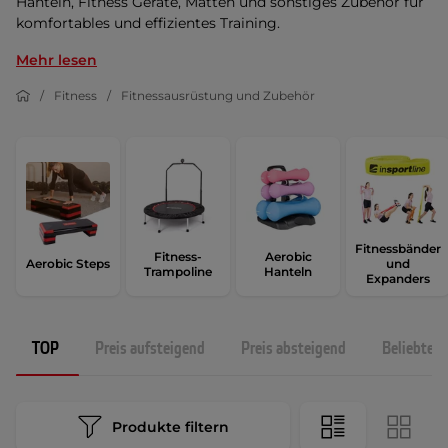
Hanteln, Fitness Geräte, Matten und sonstiges Zubehör für
komfortables und effizientes Training.
Mehr lesen
Fitness
Fitnessausrüstung und Zubehör
Fitnessbänder
Fitness-
Aerobic
Aerobic Steps
und
Trampoline
Hanteln
Expanders
TOP
Preis aufsteigend
Preis absteigend
Beliebtest
Produkte filtern