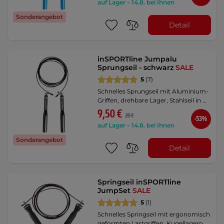
auf Lager – 14.8. bei Ihnen
Sonderangebot
Detail
inSPORTline Jumpalu
Sprungseil - schwarz
SALE
5
(7)
Schnelles Sprungseil mit Aluminium-
Griffen, drehbare Lager, Stahlseil in …
9,50 €
20 €
-53%
auf Lager – 14.8. bei Ihnen
Sonderangebot
Detail
Springseil inSPORTline
JumpSet
SALE
5
(1)
Schnelles Springseil mit ergonomisch
geformten Lastgriffen, Kugellagern