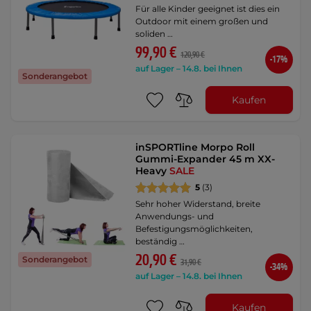
Für alle Kinder geeignet ist dies ein
Outdoor mit einem großen und
soliden …
99,90 €
120,90 €
-17%
auf Lager – 14.8. bei Ihnen
Sonderangebot
Kaufen
inSPORTline Morpo Roll
Gummi-Expander 45 m XX-
Heavy
SALE
5
(3)
Sehr hoher Widerstand, breite
Anwendungs- und
Befestigungsmöglichkeiten,
beständig …
20,90 €
Sonderangebot
31,90 €
-34%
auf Lager – 14.8. bei Ihnen
Kaufen