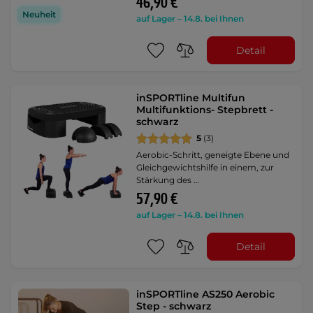
46,90 €
Neuheit
auf Lager – 14.8. bei Ihnen
Detail
inSPORTline Multifun
Multifunktions- Stepbrett -
schwarz
5
(3)
Aerobic-Schritt, geneigte Ebene und
Gleichgewichtshilfe in einem, zur
Stärkung des …
57,90 €
auf Lager – 14.8. bei Ihnen
Detail
inSPORTline AS250 Aerobic
Step - schwarz