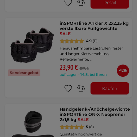
Detail
inSPORTline Ankler X 2x2,25 kg
verstellbare Fußgewichte
SALE
4.9
(11)
Herausnehmbare Lastrollen, fester
und langer Klettverschluss,
Reflexelemente, …
23,90 €
40,90 €
-42%
Sonderangebot
auf Lager – 14.8. bei Ihnen
Kaufen
Handgelenk-/Knöchelgewichte
inSPORTline ON-X Neoprener
2x1,5 kg
SALE
5
(8)
Qualitativ hochwertige