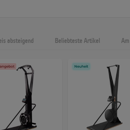
eis absteigend
Beliebteste Artikel
Am 
angebot
Neuheit