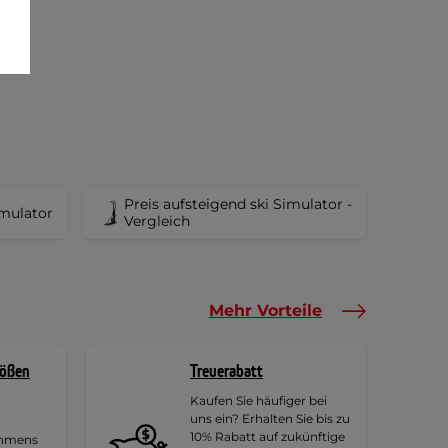
Preis aufsteigend ski Simulator -
imulator
Vergleich
Mehr Vorteile
rößen
Treuerabatt
Kaufen Sie häufiger bei
uns ein? Erhalten Sie bis zu
10% Rabatt auf zukünftige
ehmens