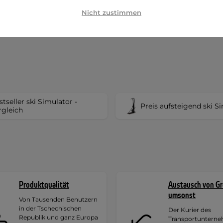
Nicht zustimmen
stseller ski Simulator -
Preis aufsteigend ski S
rgleich
Produktqualität
Austausch von G
umsonst
Von Tausenden Benutzern
in der Tschechischen
Der Kurier des
Republik und ganz Europa
Transportuntern