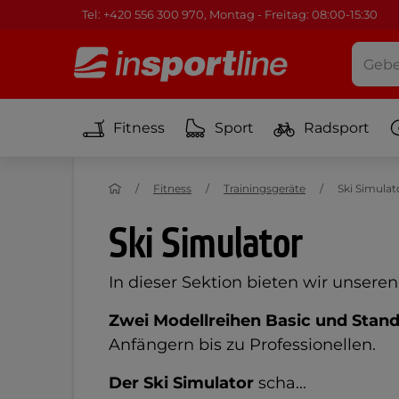
Tel: +420 556 300 970, Montag - Freitag: 08:00-15:30
Fitness
Sport
Radsport
Fitness
Trainingsgeräte
Ski Simulat
Ski Simulator
In dieser Sektion bieten wir unsere
Zwei Modellreihen Basic und Stan
Anfängern bis zu Professionellen.
Der Ski Simulator
scha...