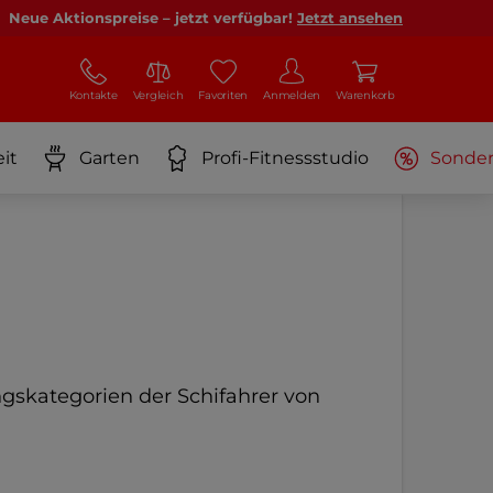
Neue Aktionspreise – jetzt verfügbar!
Jetzt ansehen
Kontakte
Vergleich
Favoriten
Anmelden
Warenkorb
it
Garten
Profi-Fitnessstudio
Sonde
ngskategorien der Schifahrer von