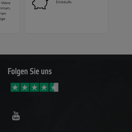
Einkäufe.
e Ware
ehmen,
hnen
tige
Folgen Sie uns
Youtube