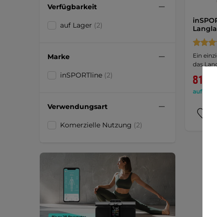
Verfügbarkeit
inSPOR
auf Lager
(2)
Langla
Ein einz
Marke
das Lang
inSPORTline
(2)
819,9
auf Lage
Verwendungsart
Komerzielle Nutzung
(2)