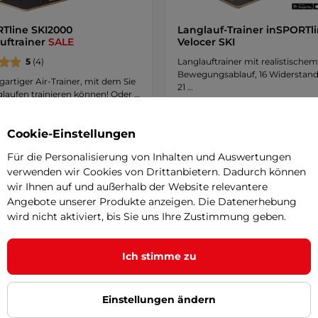
Tline SKI2000
Langlauf-Trainer inSPORTl
uftrainer
SALE
Velocer SKI
5
(4)
Langlauftrainer mit realistischem
Bewegungsablauf, 16 Widerstand
igartiger Air-Trainer, mit dem Sie
21 …
laufen trainieren können! Oder …
0 €
869,90 €
1 139,90 €
-28%
Cookie-Einstellungen
r
auf Lager
Für die Personalisierung von Inhalten und Auswertungen
Kaufen
Kaufe
verwenden wir Cookies von Drittanbietern. Dadurch können
wir Ihnen auf und außerhalb der Website relevantere
Angebote unserer Produkte anzeigen. Die Datenerhebung
wird nicht aktiviert, bis Sie uns Ihre Zustimmung geben.
Ich stimme zu
Einstellungen ändern